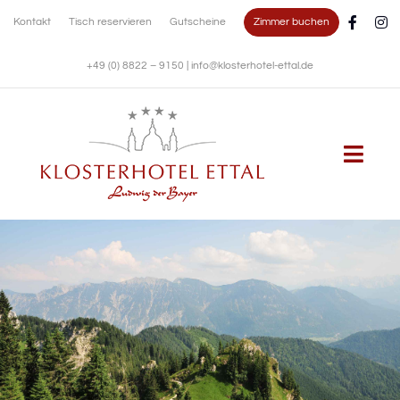
Zum
Zimmer buchen
Kontakt
Tisch reservieren
Gutscheine
Inhalt
springen
+49 (0) 8822 – 9150
|
info@klosterhotel-ettal.de
Togg
Navi
KLOSTERHOTEL
WOHNEN
KULINARIK
FESTE FEIERN