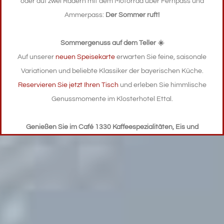
oder auf zwei Rädern mit dem Motorrad über Fernpass und
Ammerpass:
Der Sommer ruft!
Natur & Kultur
Sommergenuss auf dem Teller ☀️
Auf unserer
neuen Speisekarte
erwarten Sie feine, saisonale
Variationen und beliebte Klassiker der bayerischen Küche.
In den Ammergauer Alpen
Reservieren Sie jetzt Ihren Tisch
und erleben Sie himmlische
Genussmomente im Klosterhotel Ettal.
Genießen Sie im Café 1330 Kaffeespezialitäten, Eis und
hausgemachten Kuchen
Öffnungszeiten: Dienstag bis Sonntag, 10.00 bis 17.30 Uhr