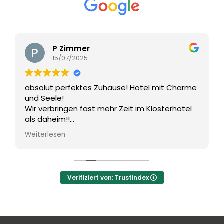
TAGUNGSZENTRUM
P Zimmer
WELLNESS
15/07/2025
NATUR & KULTUR
absolut perfektes Zuhause! Hotel mit Charme
und Seele!
Wir verbringen fast mehr Zeit im Klosterhotel
ANGEBOTE
als daheim!!
Das sagt doch alles!
Weiterlesen
WISSENSWERTES
Verifiziert von: Trustindex