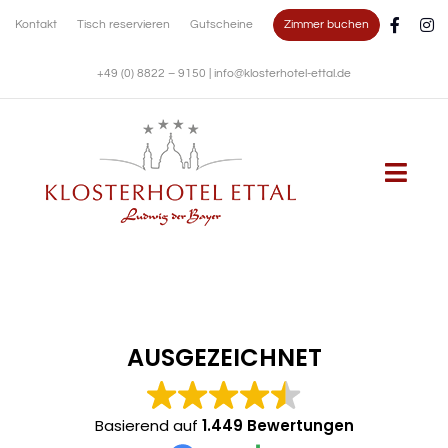
Zum
Zimmer buchen
Kontakt
Tisch reservieren
Gutscheine
Inhalt
springen
+49 (0) 8822 – 9150
|
info@klosterhotel-ettal.de
Togg
Navi
KLOSTERHOTEL
WOHNEN
AUSGEZEICHNET
KULINARIK
Basierend auf
1.449 Bewertungen
FESTE FEIERN