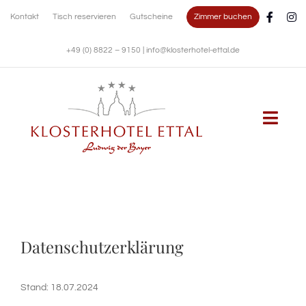
Zum
Zimmer buchen
Kontakt
Tisch reservieren
Gutscheine
Inhalt
springen
+49 (0) 8822 – 9150
|
info@klosterhotel-ettal.de
Togg
Navi
KLOSTERHOTEL
WOHNEN
Datenschutzerklärung
KULINARIK
Stand: 18.07.2024
FESTE FEIERN