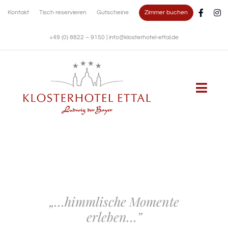
Zum
Zimmer buchen
Kontakt
Tisch reservieren
Gutscheine
Inhalt
springen
+49 (0) 8822 – 9150
|
info@klosterhotel-ettal.de
Togg
Navi
KLOSTERHOTEL
WOHNEN
KULINARIK
„…himmlische Momente
erleben…”
FESTE FEIERN