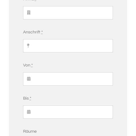
Anschrift
*
Von
*
Bis
*
Räume