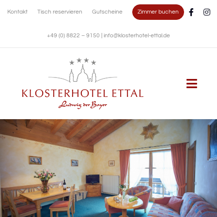
Zum
Zimmer buchen
Kontakt
Tisch reservieren
Gutscheine
Inhalt
springen
+49 (0) 8822 – 9150
|
info@klosterhotel-ettal.de
Togg
Navi
KLOSTERHOTEL
WOHNEN
KULINARIK
FESTE FEIERN