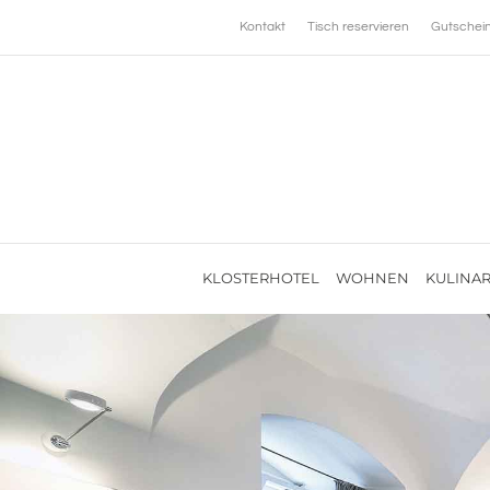
Zum
Kontakt
Tisch reservieren
Gutschei
Inhalt
springen
KLOSTERHOTEL
WOHNEN
KULINAR