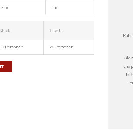
7 m
4 m
Block
Theater
Rahm
30 Personen
72 Personen
Sie 
ET
uns p
bit
Te