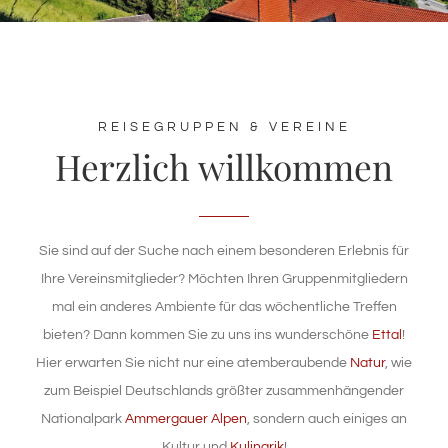
TAGUNGSZENTRUM
WELLNESS
REISEGRUPPEN & VEREINE
Herzlich willkommen
NATUR & KULTUR
ANGEBOTE
Sie sind auf der Suche nach einem besonderen Erlebnis für
WISSENSWERTES
Ihre Vereinsmitglieder? Möchten Ihren Gruppenmitgliedern
mal ein anderes Ambiente für das wöchentliche Treffen
bieten? Dann kommen Sie zu uns ins wunderschöne
Ettal
!
Hier erwarten Sie nicht nur eine atemberaubende
Natur
, wie
zum Beispiel Deutschlands größter zusammenhängender
Nationalpark
Ammergauer Alpen
, sondern auch einiges an
Kultur und
Kulinarik
!