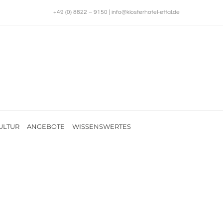
+49 (0) 8822 – 9150
|
info@klosterhotel-ettal.de
ULTUR
ANGEBOTE
WISSENSWERTES