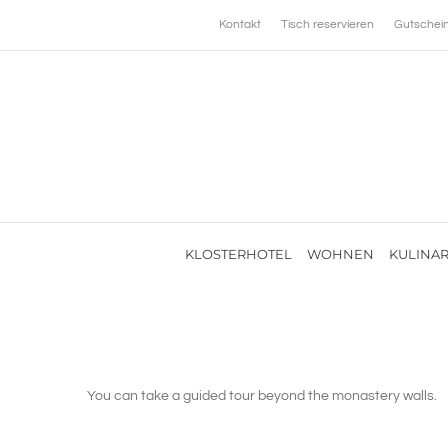
Zum
Kontakt
Tisch reservieren
Gutschei
Inhalt
springen
KLOSTERHOTEL
WOHNEN
KULINAR
You can take a guided tour beyond the monastery walls.