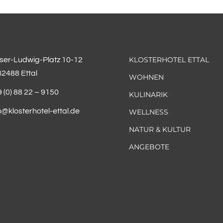
KLOSTERHOTEL ETTAL
iser-Ludwig-Platz 10-12
82488 Ettal
WOHNEN
 (0) 88 22 – 9150
KULINARIK
o@klosterhotel-ettal.de
WELLNESS
NATUR & KULTUR
ANGEBOTE