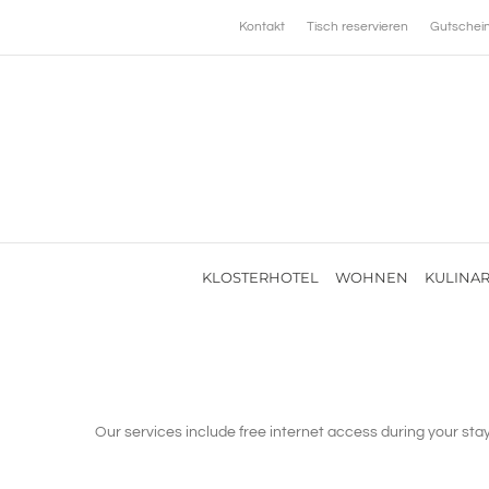
Zum
Kontakt
Tisch reservieren
Gutschei
Inhalt
springen
KLOSTERHOTEL
WOHNEN
KULINAR
Our services include free internet access during your stay