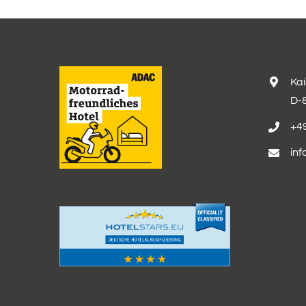
Ka
D-
+49
inf