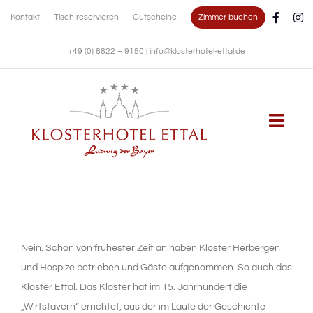
Zum
Zimmer buchen
Kontakt
Tisch reservieren
Gutscheine
Inhalt
springen
+49 (0) 8822 – 9150
|
info@klosterhotel-ettal.de
Togg
Navi
KLOSTERHOTEL
WOHNEN
Nein. Schon von frühester Zeit an haben Klöster Herbergen
und Hospize betrieben und Gäste aufgenommen. So auch das
KULINARIK
Kloster Ettal. Das Kloster hat im 15. Jahrhundert die
„Wirtstavern“ errichtet, aus der im Laufe der Geschichte
FESTE FEIERN