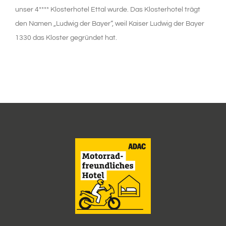
unser 4**** Klosterhotel Ettal wurde. Das Klosterhotel trägt
den Namen „Ludwig der Bayer“, weil Kaiser Ludwig der Bayer
TAGUNGSZENTRUM
1330 das Kloster gegründet hat.
WELLNESS
NATUR & KULTUR
ANGEBOTE
WISSENSWERTES