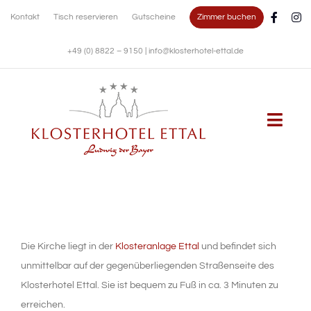
Zum
Zimmer buchen
Kontakt
Tisch reservieren
Gutscheine
Inhalt
springen
+49 (0) 8822 – 9150
|
info@klosterhotel-ettal.de
Togg
Navi
KLOSTERHOTEL
WOHNEN
Die Kirche liegt in der
Klosteranlage Ettal
und befindet sich
unmittelbar auf der gegenüberliegenden Straßenseite des
KULINARIK
Klosterhotel Ettal. Sie ist bequem zu Fuß in ca. 3 Minuten zu
erreichen.
FESTE FEIERN