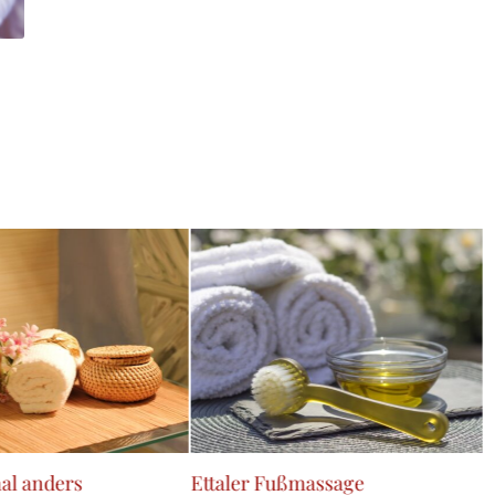
al anders
Ettaler Fußmassage
D