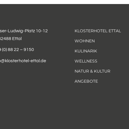
KLOSTERHOTEL ETTAL
iser-Ludwig-Platz 10-12
82488 Ettal
WOHNEN
 (0) 88 22 – 9150
KULINARIK
o@klosterhotel-ettal.de
WELLNESS
NATUR & KULTUR
ANGEBOTE