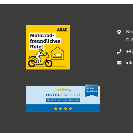
Ka
D-
+49
inf