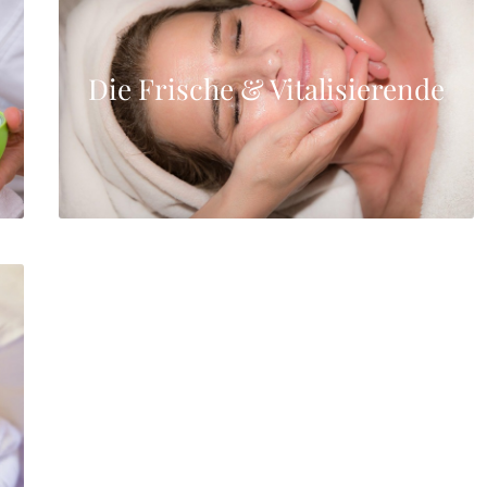
Die Frische & Vitalisierende
Erfrischt, belebt und versorgt die Haut intensiv mit
hoch konzentrierter Feuchtigkeit.
Die Frische & Vitalisierende
Gesichtsmassage 60 Min. 69,- €
mit Augenmassage 80 Min. 92,- €