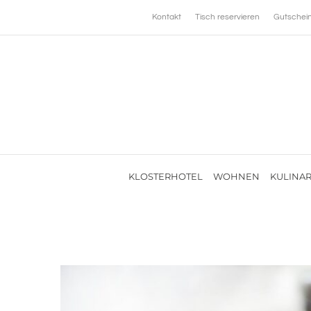
Zum
Kontakt
Tisch reservieren
Gutschei
Inhalt
springen
KLOSTERHOTEL
WOHNEN
KULINAR
View
Larger