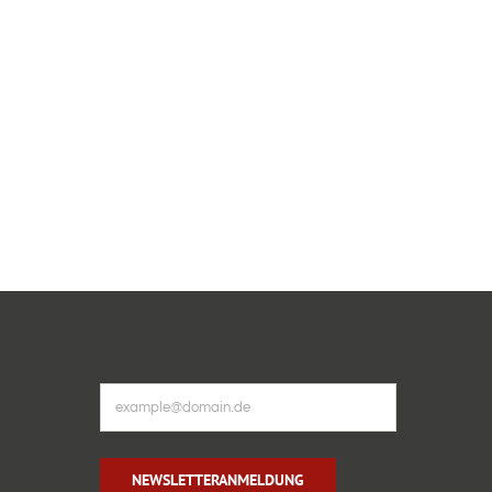
agung in den Alpen
Almfrische & Bergsom
Ettal
NEWSLETTERANMELDUNG