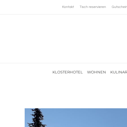
Zum
Kontakt
Tisch reservieren
Gutschei
Inhalt
springen
KLOSTERHOTEL
WOHNEN
KULINAR
Zeige
grösseres