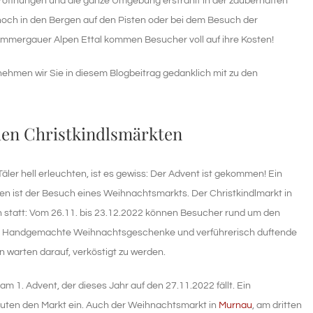
röffnungen und die ganze Umgebung erstrahlt in der zauberhaften
och in den Bergen auf den Pisten oder bei dem Besuch der
Ammergauer Alpen Ettal kommen Besucher voll auf ihre Kosten!
ehmen wir Sie in diesem Blogbeitrag gedanklich mit zu den
den Christkindlsmärkten
r hell erleuchten, ist es gewiss: Der Advent ist gekommen! Ein
n ist der Besuch eines Weihnachtsmarkts. Der Christkindlmarkt in
 statt: Vom 26.11. bis 23.12.2022 können Besucher rund um den
n. Handgemachte Weihnachtsgeschenke und verführerisch duftende
 warten darauf, verköstigt zu werden.
l am 1. Advent, der dieses Jahr auf den 27.11.2022 fällt. Ein
uten den Markt ein. Auch der Weihnachtsmarkt in
Murnau
, am dritten