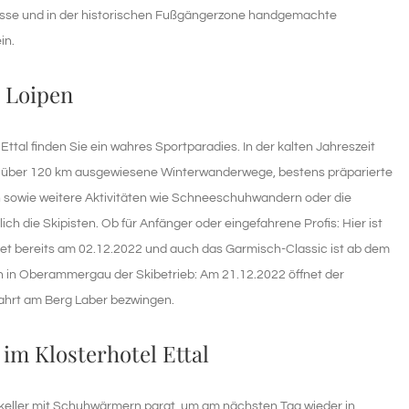
isse und in der historischen Fußgängerzone handgemachte
in.
e Loipen
Ettal finden Sie ein wahres Sportparadies. In der kalten Jahreszeit
n über 120 km ausgewiesene Winterwanderwege, bestens präparierte
en sowie weitere Aktivitäten wie Schneeschuhwandern oder die
ch die Skipisten. Ob für Anfänger oder eingefahrene Profis: Hier ist
fnet bereits am 02.12.2022 und auch das Garmisch-Classic ist ab dem
uch in Oberammergau der Skibetrieb: Am 21.12.2022 öffnet der
fahrt am Berg Laber bezwingen.
m Klosterhotel Ettal
ikeller mit Schuhwärmern parat, um am nächsten Tag wieder in