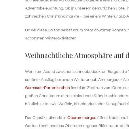
schneebedecktes Paradies, die Skigebiete feiern große E
Adventsbeleuchtung. Ob in unserem gemütlichen Hotel, h
zahlreichen Christkindlmärkte – bei einem Winterurlaub 
Da wir diese Saison selbst kaum mehr abwarten können, n
schönsten Winteraktivitäten.
Weihnachtliche Atmosphäre auf 
Wenn am Abend zwischen schneebedeckten Bergen die Täle
schöner Ausflug bei einem Winterurlaub Ammergauer Alpe
Garmisch-Partenkirchen
findet im Zentrum vom Garmisch
großen Christbaum durch einladende Stände schlender
Köstlichkeiten wie Waffeln, Käsefondue oder Schupfnudeln
Der Christkindlmarkt in
Oberammergau
öffnet traditionel
Gottesdienst und das Oberammergauer Bläserquartett lä