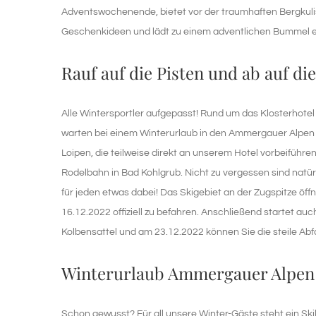
Adventswochenende, bietet vor der traumhaften Bergkul
Geschenkideen und lädt zu einem adventlichen Bummel e
Rauf auf die Pisten und ab auf di
Alle Wintersportler aufgepasst! Rund um das Klosterhotel 
warten bei einem Winterurlaub in den Ammergauer Alpe
Loipen, die teilweise direkt an unserem Hotel vorbeiführ
Rodelbahn in Bad Kohlgrub. Nicht zu vergessen sind natürli
für jeden etwas dabei! Das Skigebiet an der Zugspitze öf
16.12.2022 offiziell zu befahren. Anschließend startet a
Kolbensattel und am 23.12.2022 können Sie die steile Ab
Winterurlaub Ammergauer Alpen i
Schon gewusst? Für all unsere Winter-Gäste steht ein Sk