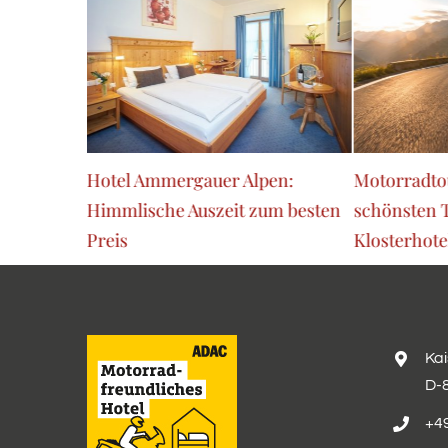
mmer in
Hotel Ammergauer Alpen:
Motorradtou
Himmlische Auszeit zum besten
schönsten 
Preis
Klosterhotel
Ka
D-
+49