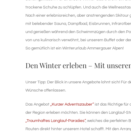
trockene Schuhe zu schlüpfen. Und auch die Wellnessta
Nach einer erlebnisreichen, aber anstrengenden Skitour 
mit belebender Sauna, Dampfbad, Eisbrunnen, Infrarotbe
und genießen während den Schwimmzügen durch den Pool 
von uns kulinarisch verwöhnt, bei unserem Buffet oder 
So gemütlich ist ein Winterurlaub Ammergauer Alpen!
Den Winter erleben – Mit unsere
Unser Tipp: Der Blick in unsere Angebote lohnt sich! Für 
Wünsche offenlassen.
Das Angebot
„Kurzer Adventszauber“
ist das Richtige für 
der Region erleben möchten. Sie können den Langlauf-S
„Traumhaftes Langlauf-Paradies“
, welches die perfekten
Routen direkt hinter unserem Hotel schafft. Mit den Arr