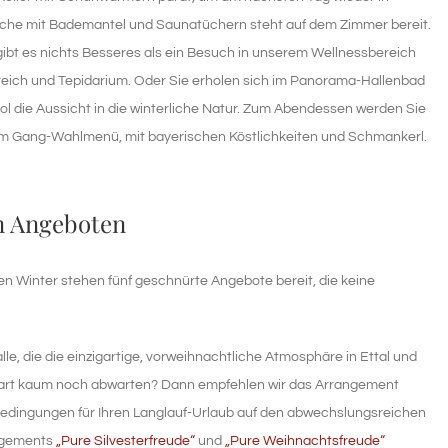
sche mit Bademantel und Saunatüchern steht auf dem Zimmer bereit.
gibt es nichts Besseres als ein Besuch in unserem Wellnessbereich
reich und Tepidarium. Oder Sie erholen sich im Panorama-Hallenbad
die Aussicht in die winterliche Natur. Zum Abendessen werden Sie
dem Gang-Wahlmenü, mit bayerischen Köstlichkeiten und Schmankerl.
n Angeboten
den Winter stehen fünf geschnürte Angebote bereit, die keine
alle, die die einzigartige, vorweihnachtliche Atmosphäre in Ettal und
tart kaum noch abwarten? Dann empfehlen wir das Arrangement
 Bedingungen für Ihren Langlauf-Urlaub auf den abwechslungsreichen
angements
„Pure Silvesterfreude“
und
„Pure Weihnachtsfreude“