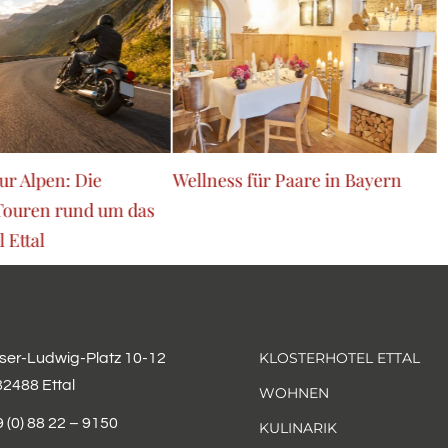
r Alpen: Die
Wellness für Paare in Bayern
T
Touren rund um das
 Ettal
KLOSTERHOTEL ETTAL
iser-Ludwig-Platz 10-12
82488 Ettal
WOHNEN
 (0) 88 22 – 9150
KULINARIK